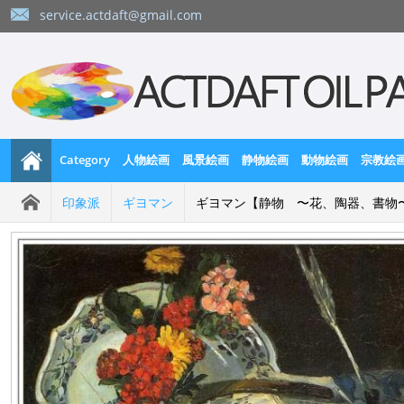
service.actdaft@gmail.com
Category
人物絵画
風景絵画
静物絵画
動物絵画
宗教絵
印象派
ギヨマン
ギヨマン【静物 〜花、陶器、書物