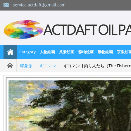
service.actdaft@gmail.com
Category
人物絵画
風景絵画
静物絵画
動物絵画
宗教絵
印象派
ギヨマン
ギヨマン【釣り人たち（The Fisher