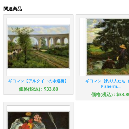
関連商品
ギヨマン【アルクイユの水道橋】
ギヨマン【釣り人たち（
Fisherm...
価格(税込) : $33.80
価格(税込) : $33.8