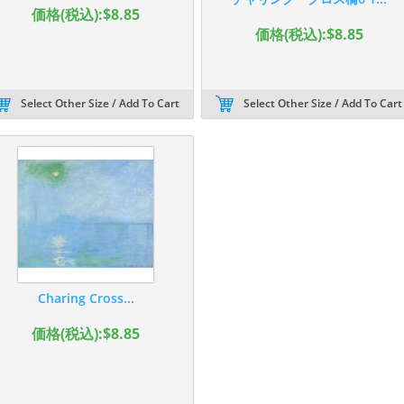
価格(税込):$8.85
価格(税込):$8.85
Select Other Size / Add To Cart
Select Other Size / Add To Cart
Charing Cross...
価格(税込):$8.85