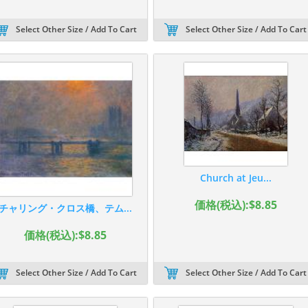
Select Other Size / Add To Cart
Select Other Size / Add To Cart
Church at Jeu...
価格(税込):$8.85
チャリング・クロス橋、テム...
価格(税込):$8.85
Select Other Size / Add To Cart
Select Other Size / Add To Cart