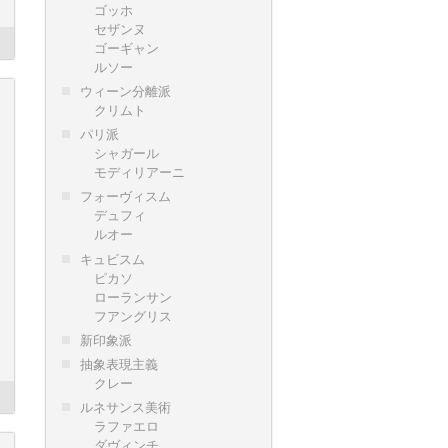
ゴッホ
セザンヌ
ゴーギャン
ルソー
ウィーン分離派
クリムト
パリ派
シャガール
モディリアーニ
フォーヴィスム
デュフィ
ルオー
キュビスム
ピカソ
ローランサン
フアングリス
新印象派
抽象表現主義
クレー
ルネサンス美術
ラファエロ
ダヴィンチ