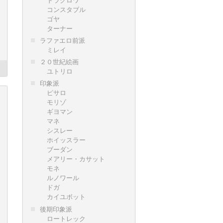
コンスタブル
ゴヤ
ターナー
ラファエロ前派
ミレイ
２０世紀絵画
ユトリロ
印象派
ピサロ
モリゾ
ギヨマン
マネ
シスレー
ホイッスラー
ブーダン
メアリー・カサット
モネ
ルノワール
ドガ
カイユボット
後期印象派
ロートレック