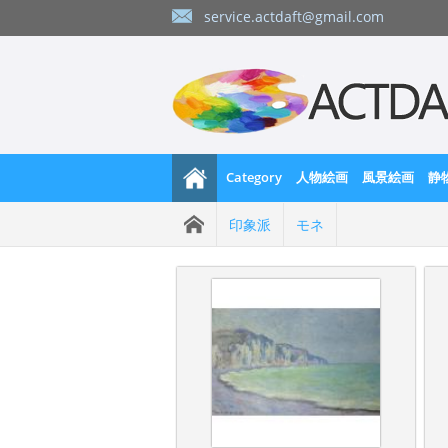
service.actdaft@gmail.com
Category
人物絵画
風景絵画
静
印象派
モネ