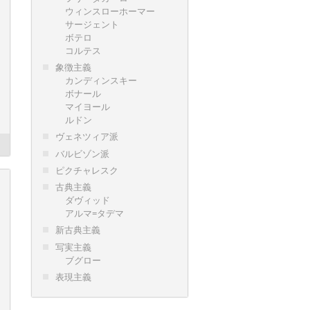
ウィンスローホーマー
サージェント
ボテロ
コルテス
象徴主義
カンディンスキー
ボナール
マイヨール
ルドン
ヴェネツィア派
バルビゾン派
ピクチャレスク
古典主義
ダヴィッド
アルマ=タデマ
新古典主義
写実主義
ブグロー
表現主義