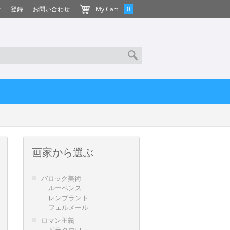
ン
登録
お問い合わせ
My Cart
0
画家から選ぶ
バロック美術
ルーベンス
レンブラント
フェルメール
ロマン主義
ドラクロワ