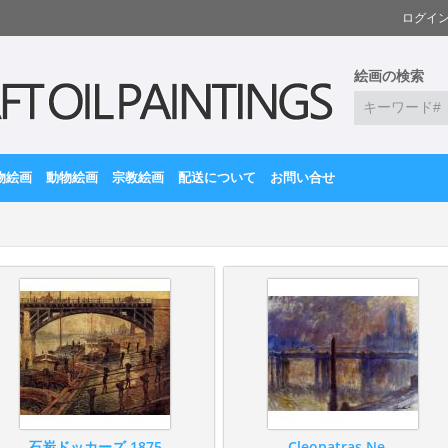
ログイ
絵画の検索
物絵画
動物絵画
宗教絵画
配送について
お問い合せ
石炭ドッカーズ 1875
Cleopatras Ne...