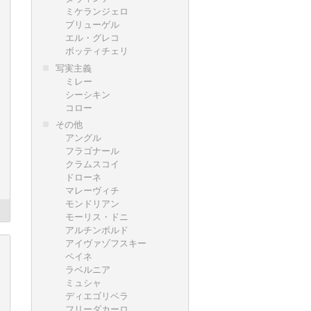
ミケランジェロ
ブリューゲル
エル・グレコ
ボッティチェリ
写実主義
ミレー
シーシキン
コロー
その他
アングル
フラゴナール
クラムスコイ
ドローネ
マレーヴィチ
モンドリアン
モーリス・ドニ
アルチンボルド
アイヴァゾフスキー
ペイネ
ラベルニア
ミュシャ
ディエゴリベラ
フリーダカーロ