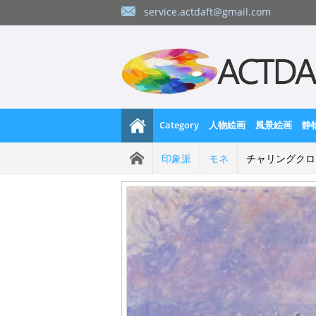
service.actdaft@gmail.com
Category
人物絵画
風景絵画
静
印象派
モネ
チャリングクロス橋