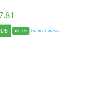
7.81
れる
Express Checkout