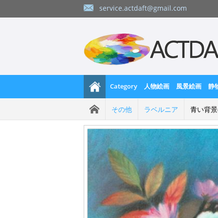
service.actdaft@gmail.com
Category
人物絵画
風景絵画
静
その他
ラベルニア
青い背景