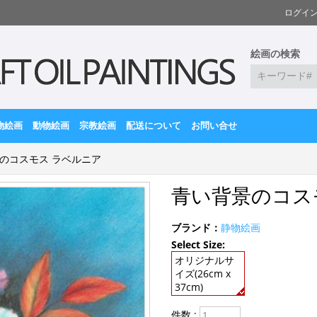
ログイ
絵画の検索
物絵画
動物絵画
宗教絵画
配送について
お問い合せ
のコスモス ラベルニア
青い背景のコス
ブランド：
静物絵画
Select Size:
オリジナルサ
イズ(26cm x
37cm)
件数 :