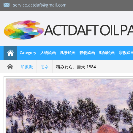
service.actdaft@gmail.com
Category
人物絵画
風景絵画
静物絵画
動物絵画
宗教絵
印象派
モネ
積みわら、曇天 1884