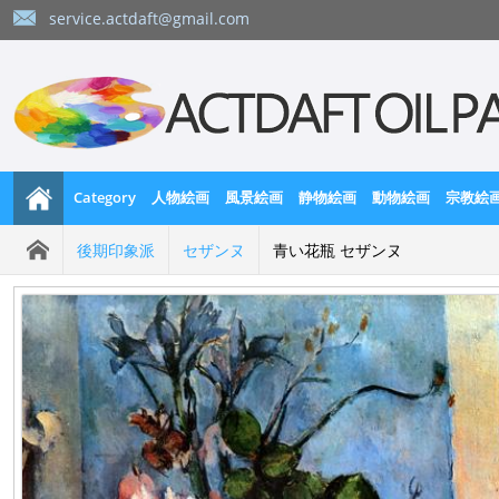
service.actdaft@gmail.com
Category
人物絵画
風景絵画
静物絵画
動物絵画
宗教絵
後期印象派
セザンヌ
青い花瓶 セザンヌ