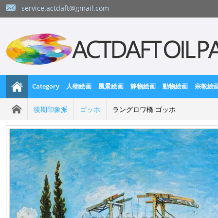
service.actdaft@gmail.com
Category
人物絵画
風景絵画
静物絵画
動物絵画
宗教絵
後期印象派
ゴッホ
ラングロワ橋 ゴッホ