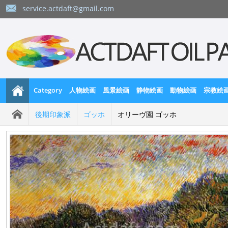
service.actdaft@gmail.com
Category
人物絵画
風景絵画
静物絵画
動物絵画
宗教絵
後期印象派
ゴッホ
オリーヴ園 ゴッホ