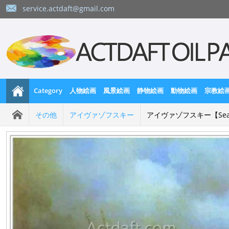
service.actdaft@gmail.com
Category
人物絵画
風景絵画
静物絵画
動物絵画
宗教絵
その他
アイヴァゾフスキー
アイヴァゾフスキー【Seas