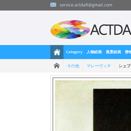
service.actdaft@gmail.com
Category
人物絵画
風景絵画
静
その他
マレーヴィチ
シュプ