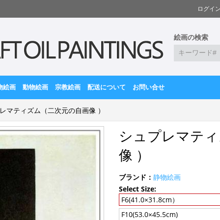
ログイ
絵画の検索
物絵画
動物絵画
宗教絵画
配送について
お問い合せ
レマティズム（二次元の自画像 ）
シュプレマティ
像 ）
ブランド：
静物絵画
Select Size:
F6(41.0×31.8cm）
F10(53.0×45.5cm)