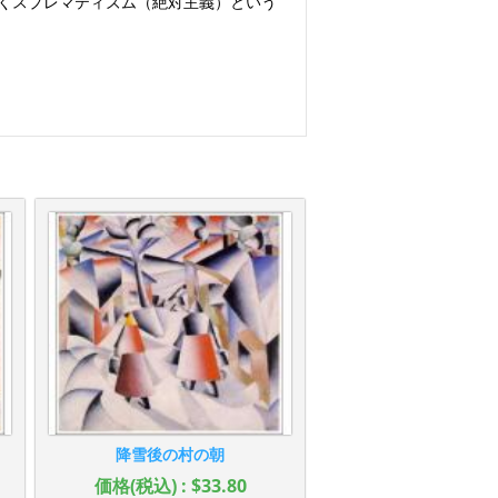
描くスプレマティズム（絶対主義）という
降雪後の村の朝
価格(税込) : $33.80