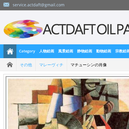
service.actdaft@gmail.com
Category
人物絵画
風景絵画
静物絵画
動物絵画
宗教絵
その他
マレーヴィチ
マチューシンの肖像