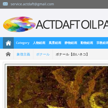
service.actdaft@gmail.com
Category
人物絵画
風景絵画
静物絵画
動物絵画
宗教絵
象徴主義
ボナール
ボナール【白いネコ】