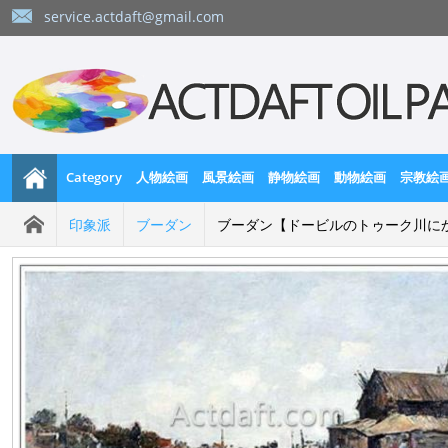
service.actdaft@gmail.com
Category
人物絵画
風景絵画
静物絵画
動物絵画
宗教絵
印象派
ブーダン
ブーダン【ドービルのトゥーク川に