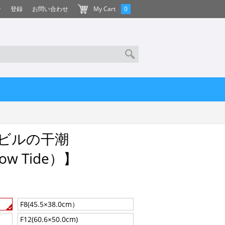
ン
登録
お問い合わせ
My Cart
0
ビルの干潮
 Low Tide）】
F8(45.5×38.0cm）
F12(60.6×50.0cm)