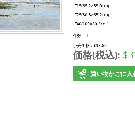
F15(65.2×53.0cm)
F25(80.3×65.2cm)
F40(100×80.3cm）
件数 :
小売価格 : $98.60
価格(税込):
$3
買い物かごに入