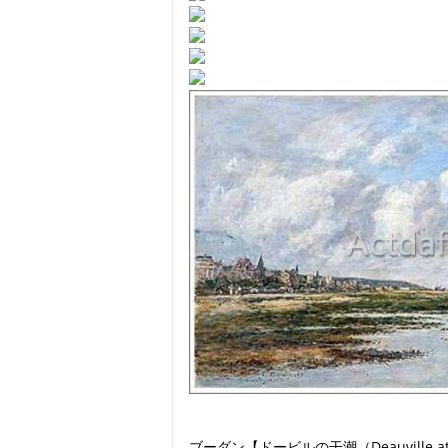
ブーダン【ドービルの干潮（Deauville at