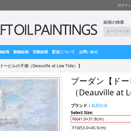
ログイ
絵画の検索
物絵画
動物絵画
宗教絵画
配送について
お問い合せ
ビルの干潮（Deauville at Low Tide）】
ブーダン【ドー
（Deauville at
ブランド：
風景絵画
Select Size:
F6(41.0×31.8cm）
F10(53.0×45.5cm)