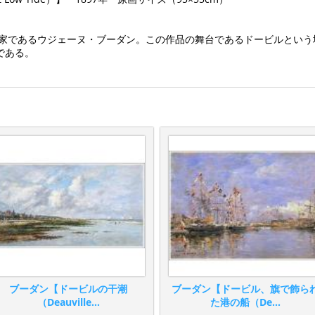
景画家であるウジェーヌ・ブーダン。この作品の舞台であるドービルとい
である。
ブーダン【ドービルの干潮
ブーダン【ドービル、旗で飾ら
（Deauville...
た港の船（De...