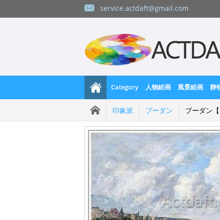
service.actdaft@gmail.com
Category
人物絵画
風景絵画
静
印象派
ブーダン
ブーダン【ドー