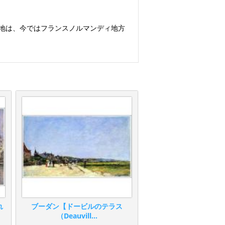
う地は、今ではフランスノルマンディ地方
れ
ブーダン【ドービルのテラス
（Deauvill...