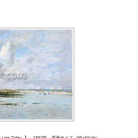
 Low Tide）】 1897年 原画サイズ（95×55cm）