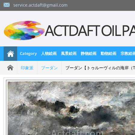
service.actdaft@gmail.com
Category
人物絵画
風景絵画
静物絵画
動物絵画
宗教絵
印象派
ブーダン
ブーダン【トゥルーヴィルの海岸（The Coa