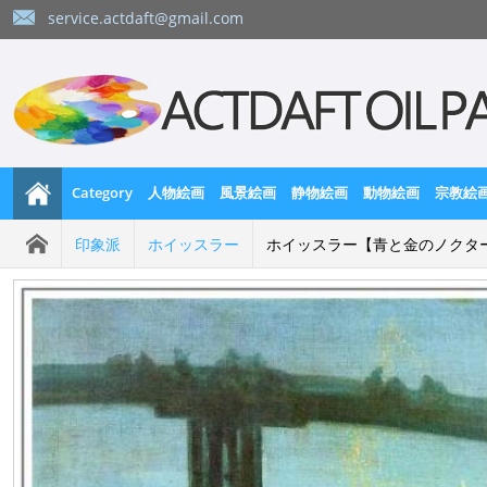
service.actdaft@gmail.com
Category
人物絵画
風景絵画
静物絵画
動物絵画
宗教絵
印象派
ホイッスラー
ホイッスラー【青と金のノクタ