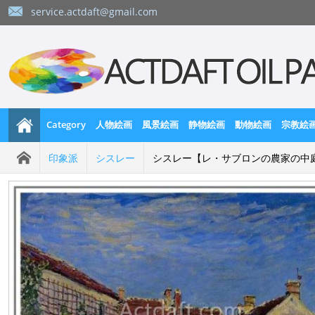
service.actdaft@gmail.com
Category
人物絵画
風景絵画
静物絵画
動物絵画
宗教絵
印象派
シスレー
シスレー【レ・サブロンの農家の中庭