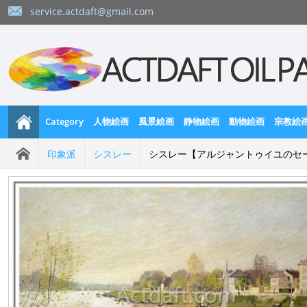
service.actdaft@gmail.com
Category
人物絵画
風景絵画
静物絵画
動物絵画
宗教絵
印象派
シスレー
シスレー【アルジャントゥイユのセ