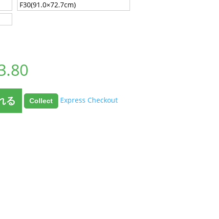
F30(91.0×72.7cm)
3.80
れる
Express Checkout