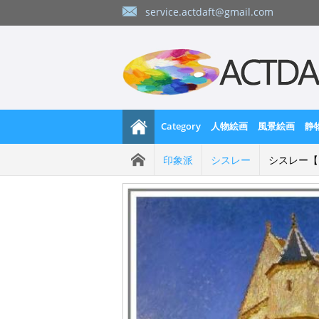
service.actdaft@gmail.com
Category
人物絵画
風景絵画
静
印象派
シスレー
シスレー【