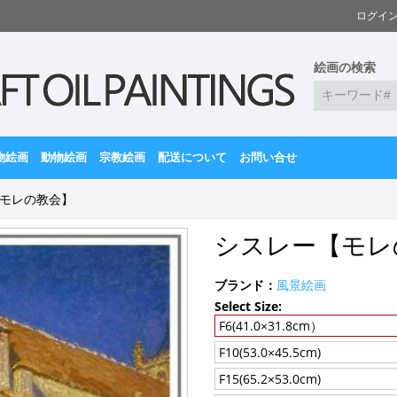
ログイ
絵画の検索
物絵画
動物絵画
宗教絵画
配送について
お問い合せ
モレの教会】
シスレー【モレ
ブランド：
風景絵画
Select Size:
F6(41.0×31.8cm）
F10(53.0×45.5cm)
F15(65.2×53.0cm)