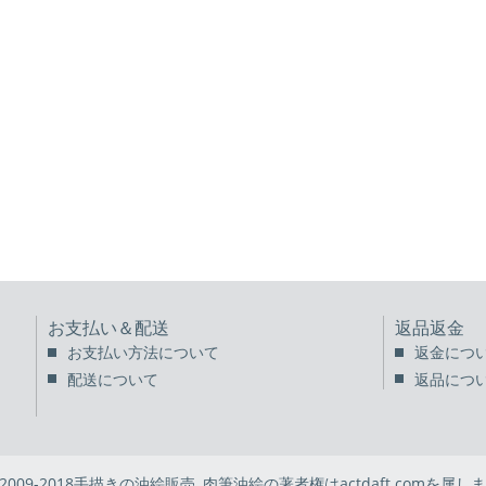
お支払い＆配送
返品返金
お支払い方法について
返金につ
配送について
返品につ
 2009-2018手描きの油絵販売, 肉筆油絵の著者権はactdaft.comを属しま