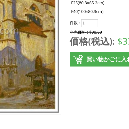
F25(80.3×65.2cm)
F40(100×80.3cm）
件数 :
小売価格 : $98.60
価格(税込):
$3
買い物かごに入