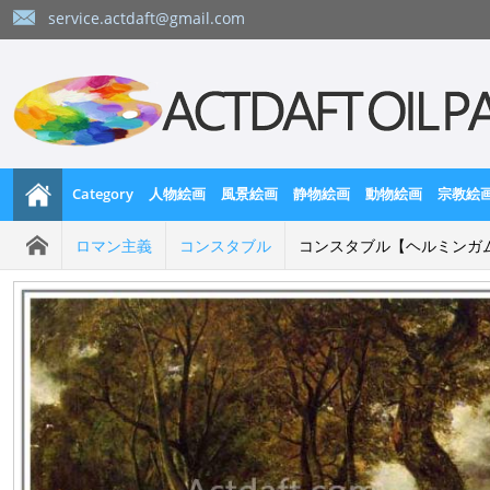
service.actdaft@gmail.com
Category
人物絵画
風景絵画
静物絵画
動物絵画
宗教絵
ロマン主義
コンスタブル
コンスタブル【ヘルミンガ