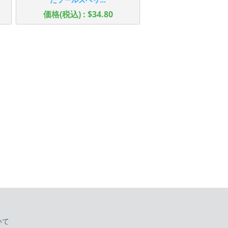
価格(税込) : $34.80
いて