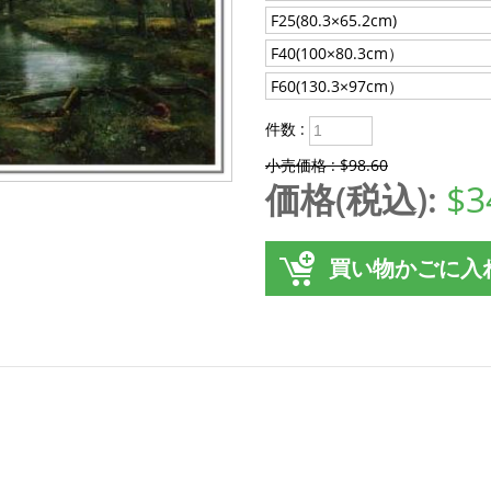
F25(80.3×65.2cm)
F40(100×80.3cm）
F60(130.3×97cm）
件数 :
小売価格 : $98.60
価格(税込):
$3
買い物かごに入