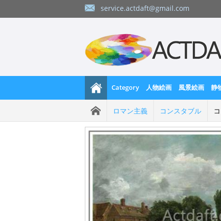
service.actdaft@gmail.com
Category
人物絵画
風景絵画
静
ロマン主義
コンスタブル
コ