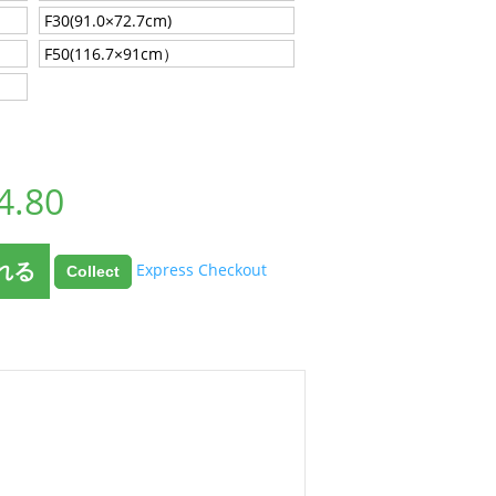
F30(91.0×72.7cm)
F50(116.7×91cm）
4.80
れる
Express Checkout