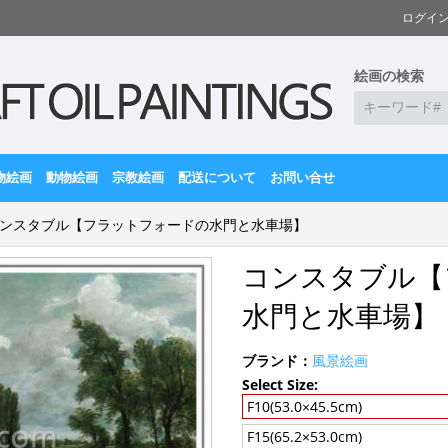
ログイ
絵画の検索
物絵画
動物絵画
宗教絵画
配送について
お問い合せ
ンスタブル【フラットフォードの水門と水車場】
コンスタブル【
水門と水車場】
ブランド：
風景絵画
Select Size:
F10(53.0×45.5cm)
F15(65.2×53.0cm)