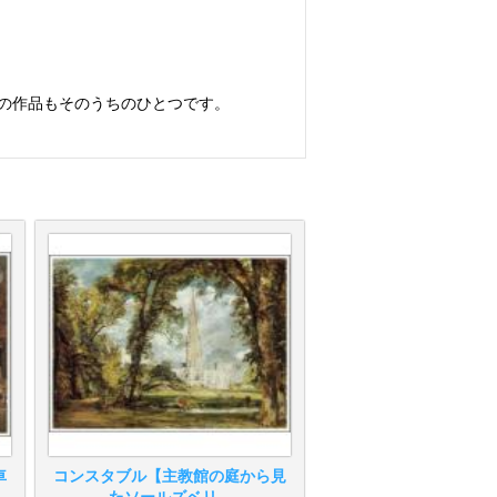
この作品もそのうちのひとつです。
車
コンスタブル【主教館の庭から見
たソールズベリ...