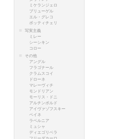
ミケランジェロ
ブリューゲル
エル・グレコ
ボッティチェリ
写実主義
ミレー
シーシキン
コロー
その他
アングル
フラゴナール
クラムスコイ
ドローネ
マレーヴィチ
モンドリアン
モーリス・ドニ
アルチンボルド
アイヴァゾフスキー
ペイネ
ラベルニア
ミュシャ
ディエゴリベラ
フリーダカーロ