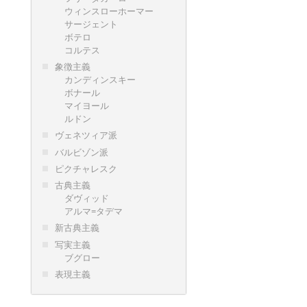
ウィンスローホーマー
サージェント
ボテロ
コルテス
象徴主義
カンディンスキー
ボナール
マイヨール
ルドン
ヴェネツィア派
バルビゾン派
ピクチャレスク
古典主義
ダヴィッド
アルマ=タデマ
新古典主義
写実主義
ブグロー
表現主義