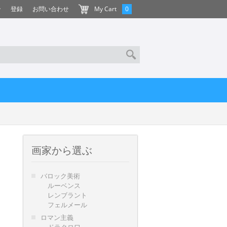
ン
登録
お問い合わせ
My Cart
0
画家から選ぶ
バロック美術
ルーベンス
レンブラント
フェルメール
ロマン主義
ドラクロワ