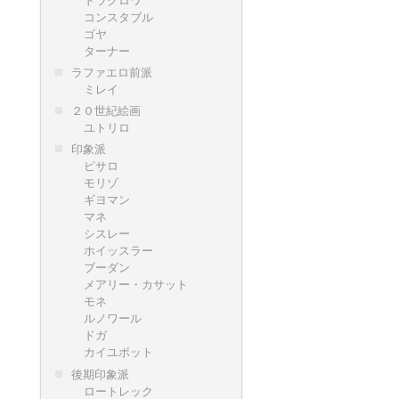
コンスタブル
ゴヤ
ターナー
ラファエロ前派
ミレイ
２０世紀絵画
ユトリロ
印象派
ピサロ
モリゾ
ギヨマン
マネ
シスレー
ホイッスラー
ブーダン
メアリー・カサット
モネ
ルノワール
ドガ
カイユボット
後期印象派
ロートレック