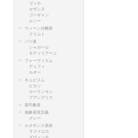
ゴッホ
セザンヌ
ゴーギャン
ルソー
ウィーン分離派
クリムト
パリ派
シャガール
モディリアーニ
フォーヴィスム
デュフィ
ルオー
キュビスム
ピカソ
ローランサン
フアングリス
新印象派
抽象表現主義
クレー
ルネサンス美術
ラファエロ
ダヴィンチ