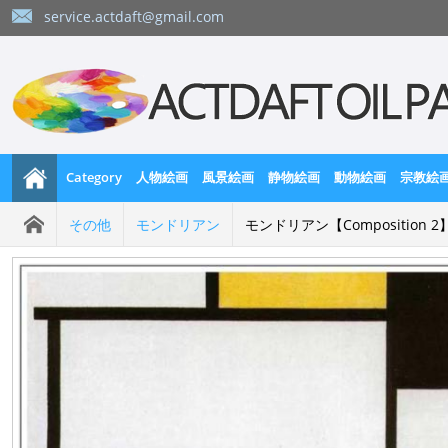
service.actdaft@gmail.com
Category
人物絵画
風景絵画
静物絵画
動物絵画
宗教絵
その他
モンドリアン
モンドリアン【Composition 2