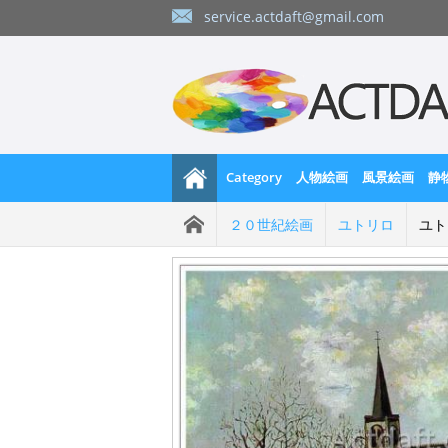
service.actdaft@gmail.com
Category
人物絵画
風景絵画
静
２０世紀絵画
ユトリロ
ユト