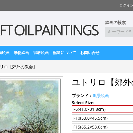
ログイ
絵画の検索
物絵画
動物絵画
宗教絵画
配送について
お問い合せ
リロ【郊外の教会】
ユトリロ【郊外
ブランド：
風景絵画
Select Size:
F6(41.0×31.8cm）
F10(53.0×45.5cm)
F15(65.2×53.0cm)