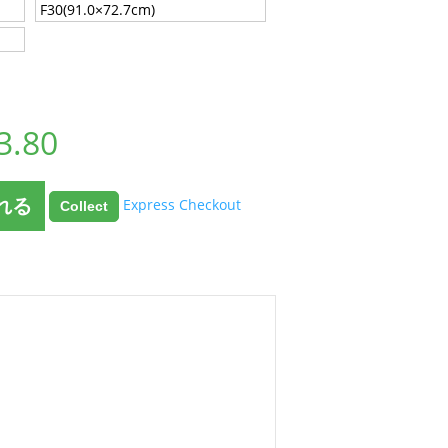
F30(91.0×72.7cm)
3.80
れる
Express Checkout