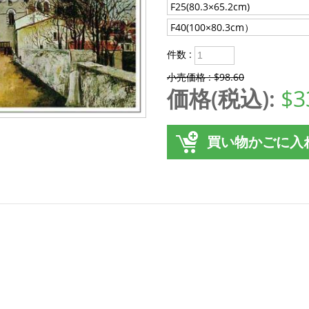
F25(80.3×65.2cm)
F40(100×80.3cm）
件数 :
小売価格 : $98.60
価格(税込):
$3
買い物かごに入