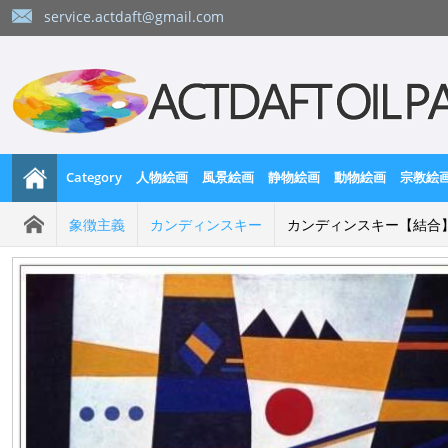
service.actdaft@gmail.com
Category
人物絵画
風景絵画
静物絵画
動物絵画
宗教絵
象徴主義
カンディンスキー
カンディンスキー【結合