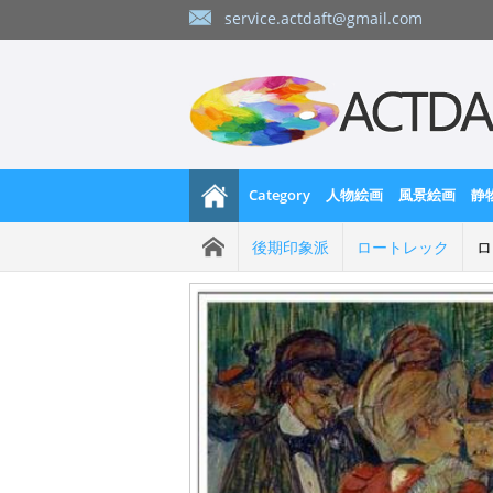
service.actdaft@gmail.com
Category
人物絵画
風景絵画
静
後期印象派
ロートレック
ロ