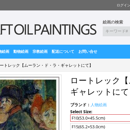
ログイ
絵画の検索
物絵画
動物絵画
宗教絵画
配送について
お問い合せ
ートレック【ムーラン・ド・ラ・ギャレットにて】
ロートレック【
ギャレットにて
ブランド：
人物絵画
Select Size:
F10(53.0×45.5cm)
F15(65.2×53.0cm)