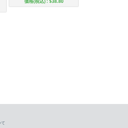
価格(税込) : $38.80
いて