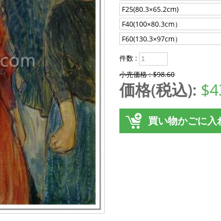
F25(80.3×65.2cm)
F40(100×80.3cm）
F60(130.3×97cm）
件数 :
小売価格 : $98.60
価格(税込):
$4
買い物かごに入