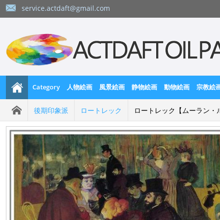
service.actdaft@gmail.com
Category
人物絵画
風景絵画
静物絵画
動物絵画
宗教絵
後期印象派
ロートレック
ロートレック【ムーラン・