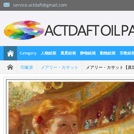
service.actdaft@gmail.com
Category
人物絵画
風景絵画
静物絵画
動物絵画
宗教絵
印象派
メアリー・カサット
メアリー・カサット【真