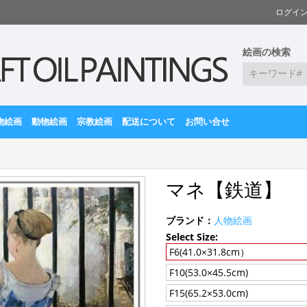
ログイ
絵画の検索
物絵画
動物絵画
宗教絵画
配送について
お問い合せ
マネ【鉄道】
ブランド：
人物絵画
Select Size:
F6(41.0×31.8cm）
F10(53.0×45.5cm)
F15(65.2×53.0cm)