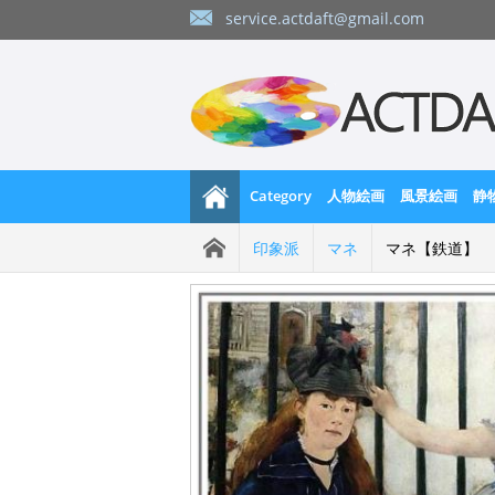
service.actdaft@gmail.com
Category
人物絵画
風景絵画
静
印象派
マネ
マネ【鉄道】