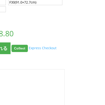
F30(91.0×72.7cm)
8.80
れる
Express Checkout