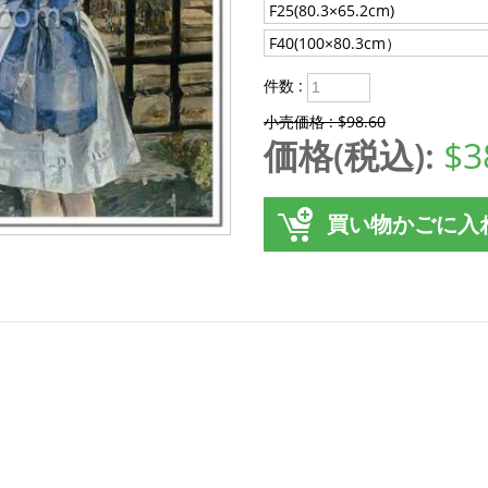
F25(80.3×65.2cm)
F40(100×80.3cm）
件数 :
小売価格 : $98.60
価格(税込):
$3
買い物かごに入