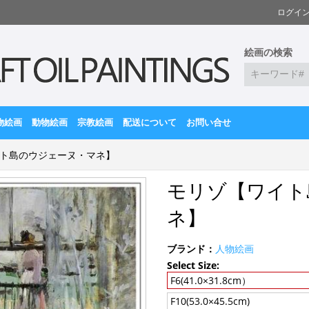
ログイ
絵画の検索
物絵画
動物絵画
宗教絵画
配送について
お問い合せ
ト島のウジェーヌ・マネ】
モリゾ【ワイト
ネ】
ブランド：
人物絵画
Select Size:
F6(41.0×31.8cm）
F10(53.0×45.5cm)