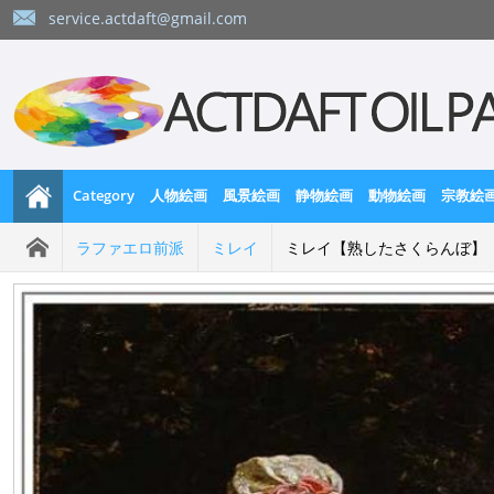
service.actdaft@gmail.com
Category
人物絵画
風景絵画
静物絵画
動物絵画
宗教絵
ラファエロ前派
ミレイ
ミレイ【熟したさくらんぼ】