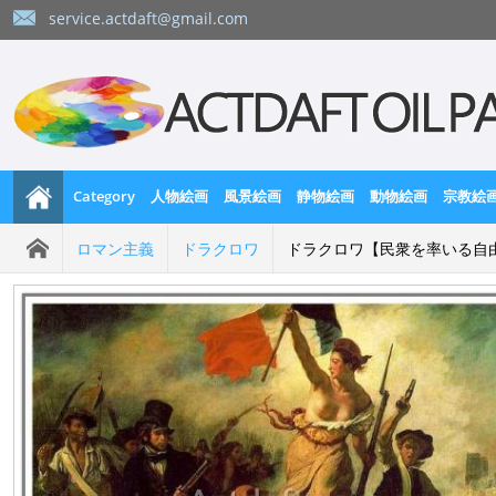
service.actdaft@gmail.com
Category
人物絵画
風景絵画
静物絵画
動物絵画
宗教絵
ロマン主義
ドラクロワ
ドラクロワ【民衆を率いる自