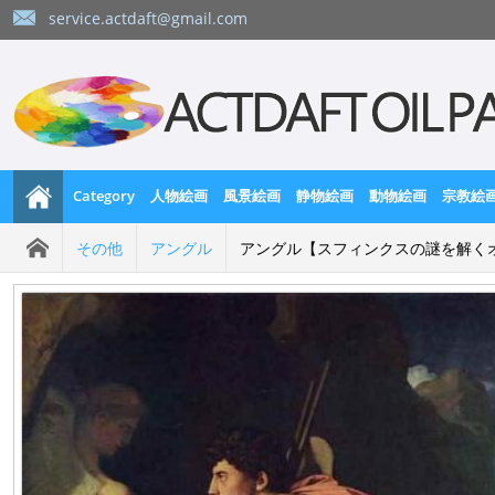
service.actdaft@gmail.com
Category
人物絵画
風景絵画
静物絵画
動物絵画
宗教絵
その他
アングル
アングル【スフィンクスの謎を解く