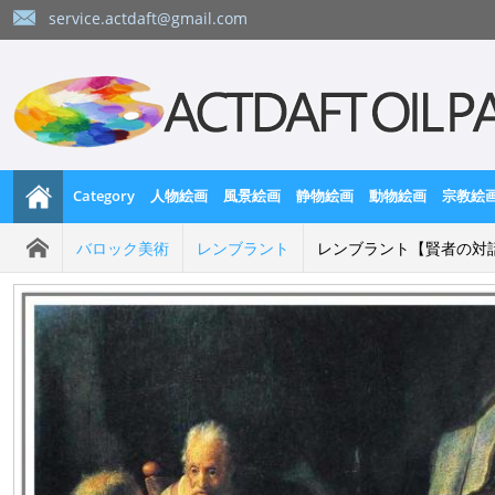
service.actdaft@gmail.com
Category
人物絵画
風景絵画
静物絵画
動物絵画
宗教絵
バロック美術
レンブラント
レンブラント【賢者の対