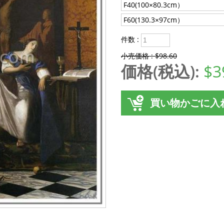
F40(100×80.3cm）
F60(130.3×97cm）
件数 :
小売価格 : $98.60
価格(税込):
$3
買い物かごに入