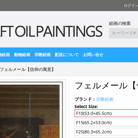
ログイ
絵画の検索
物絵画
動物絵画
宗教絵画
配送について
お問い合せ
フェルメール【信仰の寓意】
フェルメール【
ブランド：
宗教絵画
Select Size:
F10(53.0×45.5cm)
F15(65.2×53.0cm)
F25(80.3×65.2cm)