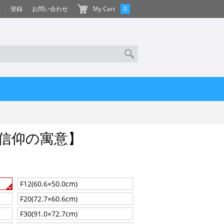
ン
登録
お問い合わせ
My Cart
0
信仰の寓意】
F12(60.6×50.0cm)
F20(72.7×60.6cm)
F30(91.0×72.7cm)