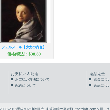
フェルメール【少女の肖像】
価格(税込) : $38.80
お支払い＆配送
返品返金
お支払い方法について
返金につ
配送について
返品につ
 2009-2018手描きの油絵販売, 肉筆油絵の著者権はactdaft.comを属しま