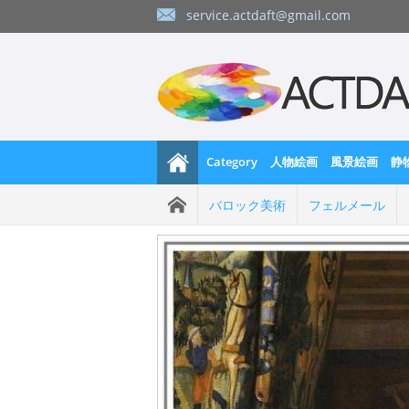
service.actdaft@gmail.com
Category
人物絵画
風景絵画
静
バロック美術
フェルメール