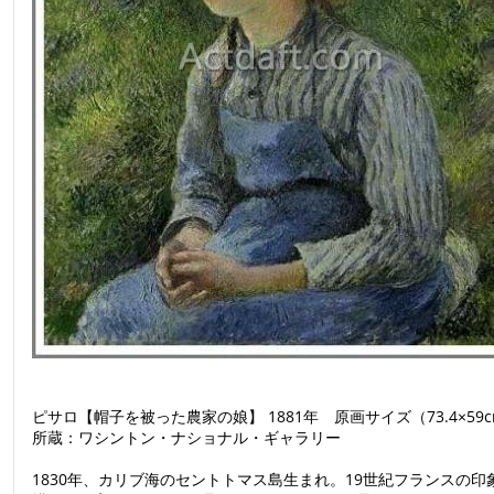
ピサロ【帽子を被った農家の娘】 1881年 原画サイズ（73.4×59
所蔵：ワシントン・ナショナル・ギャラリー
1830年、カリブ海のセントトマス島生まれ。19世紀フランスの