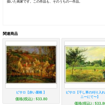
描いた画家です。この作品も、そのうちの一作品。
関連商品
ピサロ【赤い屋根 】
ピサロ【干し草の刈り入れ
ニーにて〜】
価格(税込) : $33.80
価格(税込) : $33.8