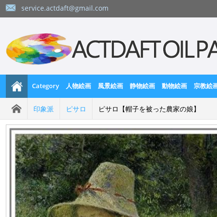
service.actdaft@gmail.com
Category
人物絵画
風景絵画
静物絵画
動物絵画
宗教絵
印象派
ピサロ
ピサロ【帽子を被った農家の娘】