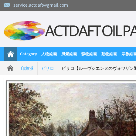
service.actdaft@gmail.com
Category
人物絵画
風景絵画
静物絵画
動物絵画
宗教絵
印象派
ピサロ
ピサロ【ルーヴシエンヌのヴォワザン