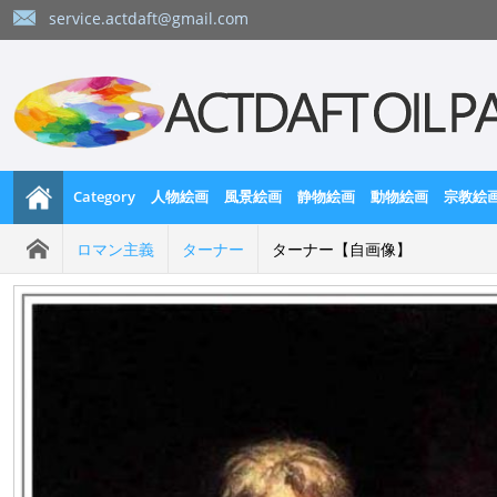
service.actdaft@gmail.com
Category
人物絵画
風景絵画
静物絵画
動物絵画
宗教絵
ロマン主義
ターナー
ターナー【自画像】