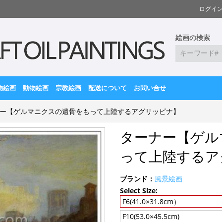
ログイ
絵画の検索
物絵画
動物絵画
宗教絵画
配送について
お問い合せ
ー【ゲルマニクスの遺骨をもって上陸するアグリッピナ】
ターナー【ゲル
って上陸するア
ブランド：
風景絵画
Select Size:
F6(41.0×31.8cm）
F10(53.0×45.5cm)