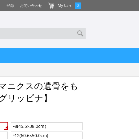
ン
登録
お問い合わせ
My Cart
0
マニクスの遺骨をも
グリッピナ】
F8(45.5×38.0cm）
F12(60.6×50.0cm)