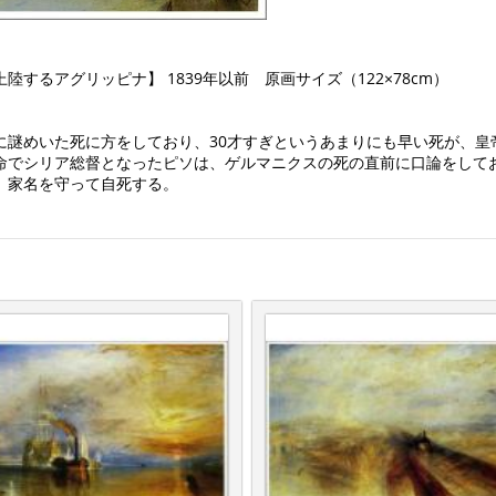
するアグリッピナ】 1839年以前 原画サイズ（122×78cm）
に謎めいた死に方をしており、30才すぎというあまりにも早い死が、皇
命でシリア総督となったピソは、ゲルマニクスの死の直前に口論をして
、家名を守って自死する。