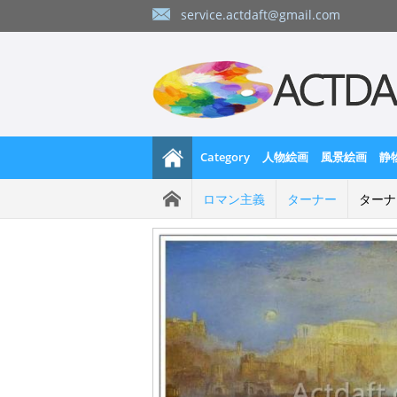
service.actdaft@gmail.com
Category
人物絵画
風景絵画
静
ロマン主義
ターナー
ターナ