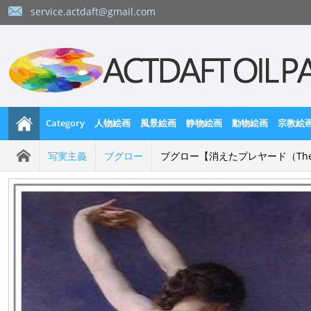
service.actdaft@gmail.com
Category
人物絵画
風景絵画
静物絵画
動物絵画
宗教絵
写実主義
ブグロー
ブグロー【消えたプレヤード（The Lo