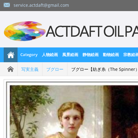
service.actdaft@gmail.com
Category
人物絵画
風景絵画
静物絵画
動物絵画
宗教絵
写実主義
ブグロー
ブグロー【紡ぎ糸（The Spinner