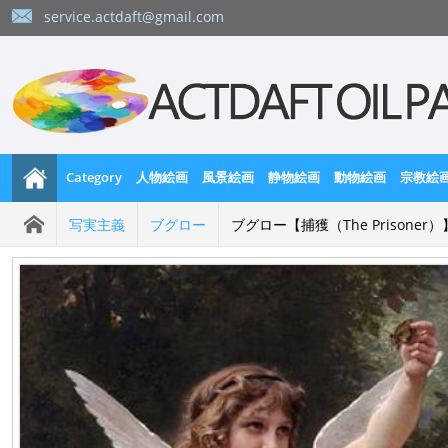
service.actdaft@gmail.com
Category
人物絵画
風景絵画
静物絵画
動物絵画
宗教絵
写実主義
ブグロー
ブグロー【捕獲（The Prisoner）