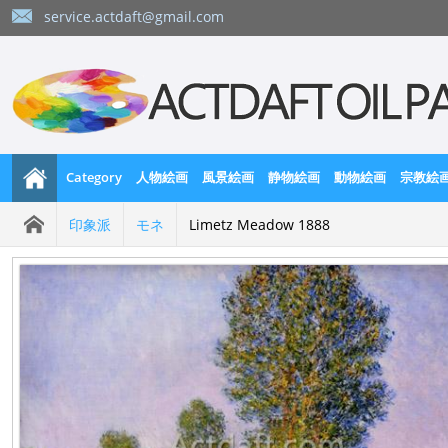
service.actdaft@gmail.com
Category
人物絵画
風景絵画
静物絵画
動物絵画
宗教絵
印象派
モネ
Limetz Meadow 1888