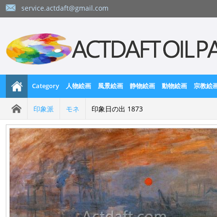
service.actdaft@gmail.com
Category
人物絵画
風景絵画
静物絵画
動物絵画
宗教絵
印象派
モネ
印象日の出 1873