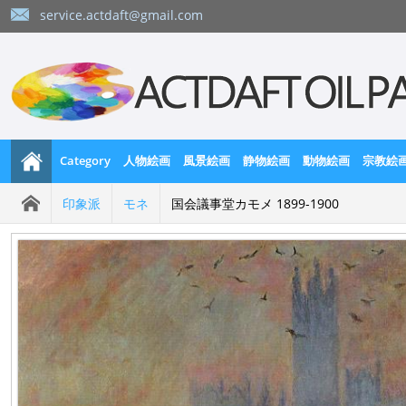
service.actdaft@gmail.com
Category
人物絵画
風景絵画
静物絵画
動物絵画
宗教絵
印象派
モネ
国会議事堂カモメ 1899-1900