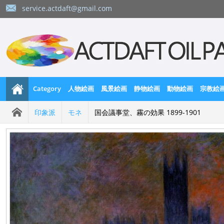
service.actdaft@gmail.com
Category
人物絵画
風景絵画
静物絵画
動物絵画
宗教絵
印象派
モネ
国会議事堂、霧の効果 1899-1901