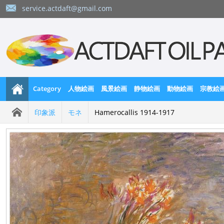
service.actdaft@gmail.com
Category
人物絵画
風景絵画
静物絵画
動物絵画
宗教絵
印象派
モネ
Hamerocallis 1914-1917