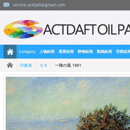
service.actdaft@gmail.com
Category
人物絵画
風景絵画
静物絵画
動物絵画
宗教絵
印象派
モネ
一陣の風 1881