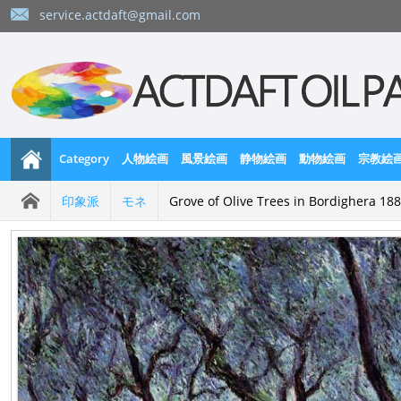
service.actdaft@gmail.com
Category
人物絵画
風景絵画
静物絵画
動物絵画
宗教絵
印象派
モネ
Grove of Olive Trees in Bordighera 18